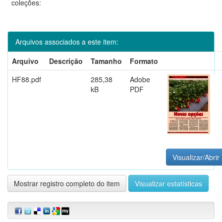
coleções:
Arquivos associados a este item:
Arquivo
Descrição
Tamanho
Formato
HF88.pdf
285,38
Adobe
kB
PDF
Visualizar/Abrir
Mostrar registro completo do item
Visualizar estatísticas