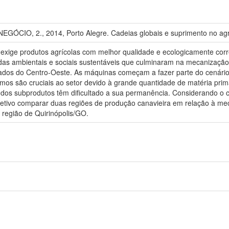
CIO, 2., 2014, Porto Alegre. Cadeias globais e suprimento no agro
xige produtos agrícolas com melhor qualidade e ecologicamente corret
das ambientais e sociais sustentáveis que culminaram na mecanização
ados do Centro-Oeste. As máquinas começam a fazer parte do cenário d
timos são cruciais ao setor devido à grande quantidade de matéria pr
o dos subprodutos têm dificultado a sua permanência. Considerando 
bjetivo comparar duas regiões de produção canavieira em relação à m
a região de Quirinópolis/GO.