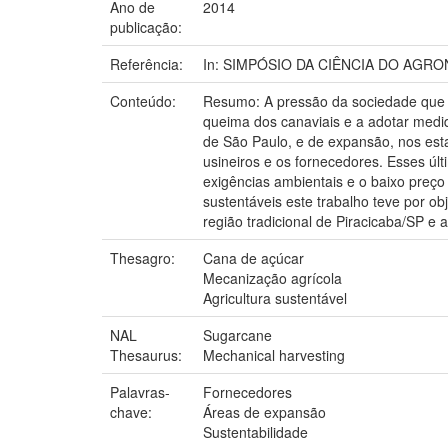
Ano de
2014
publicação:
Referência:
In: SIMPÓSIO DA CIÊNCIA DO AGRONEGÓ
Conteúdo:
Resumo: A pressão da sociedade que e
queima dos canaviais e a adotar medi
de São Paulo, e de expansão, nos est
usineiros e os fornecedores. Esses úl
exigências ambientais e o baixo preç
sustentáveis este trabalho teve por o
região tradicional de Piracicaba/SP e 
Thesagro:
Cana de açúcar
Mecanização agrícola
Agricultura sustentável
NAL
Sugarcane
Thesaurus:
Mechanical harvesting
Palavras-
Fornecedores
chave:
Áreas de expansão
Sustentabilidade