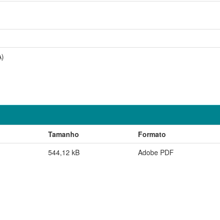
A)
Tamanho
Formato
544,12 kB
Adobe PDF