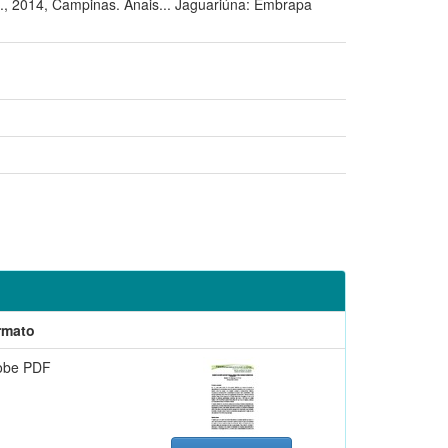
4, Campinas. Anais... Jaguariúna: Embrapa
rmato
obe PDF