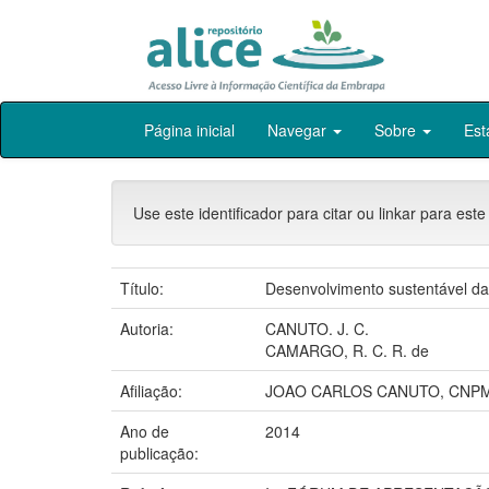
Skip
Página inicial
Navegar
Sobre
Est
navigation
Use este identificador para citar ou linkar para este
Título:
Desenvolvimento sustentável da 
Autoria:
CANUTO. J. C.
CAMARGO, R. C. R. de
Afiliação:
JOAO CARLOS CANUTO, CNPM
Ano de
2014
publicação: