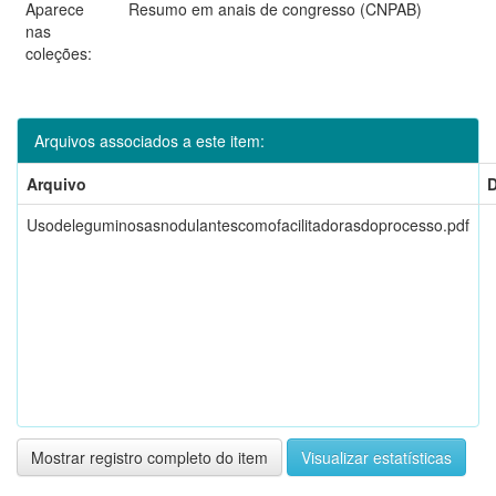
Aparece
Resumo em anais de congresso (CNPAB)
nas
coleções:
Arquivos associados a este item:
Arquivo
D
Usodeleguminosasnodulantescomofacilitadorasdoprocesso.pdf
Mostrar registro completo do item
Visualizar estatísticas