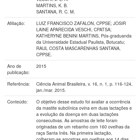
MARTINS, K. B.
SANTANA, R. C. M.
Afiliação:
LUIZ FRANCISCO ZAFALON, CPPSE; JOSIR
LAINE APARECIDA VESCHI, CPATSA;
KATHERYNE BENINI MARTINS, Pós-graduanda
da Universidade Estadual Paulista, Botucatu;
RAUL COSTA MASCARENHAS SANTANA,
CPPSE.
Ano de
2015
publicação:
Referência:
Ciência Animal Brasileira, v. 16, n. 1, p. 116-124,
jan./mar. 2015.
Conteúdo:
O objetivo desse estudo foi avaliar a ocorrência
da mastite subclínica ovina em duas lactações e
a evolução da doença em duas lactações
consecutivas. As amostras de leite foram
originadas de um rebanho com 160 ovelhas da
raça Santa Inês. Na primeira lactação,
colheram-se amostras em ovelhas aos 14 dias