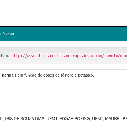
atísticas
 item:
http://www.alice.cnptia.embrapa.br/alice/handle/doc
 e normais em função de doses de fósforo e potássio.
T; IRIS DE SOUZA DIAS, UFMT; EDGAR BOEING, UFMT; MAUREL B