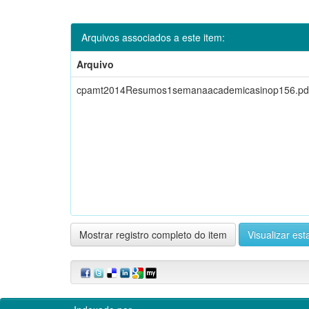
Arquivos associados a este item:
Arquivo
cpamt2014Resumos1semanaacademicasinop156.pd
Mostrar registro completo do item
Visualizar esta