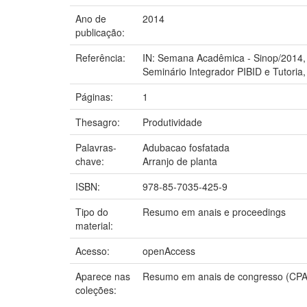
Ano de
2014
publicação:
Referência:
IN: Semana Acadêmica - Sinop/2014, 1
Seminário Integrador PIBID e Tutoria,
Páginas:
1
Thesagro:
Produtividade
Palavras-
Adubacao fosfatada
chave:
Arranjo de planta
ISBN:
978-85-7035-425-9
Tipo do
Resumo em anais e proceedings
material:
Acesso:
openAccess
Aparece nas
Resumo em anais de congresso (CP
coleções: