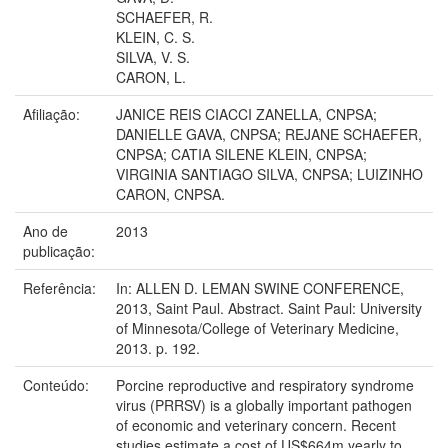
SCHAEFER, R.
KLEIN, C. S.
SILVA, V. S.
CARON, L.
Afiliação:
JANICE REIS CIACCI ZANELLA, CNPSA;
DANIELLE GAVA, CNPSA; REJANE SCHAEFER,
CNPSA; CATIA SILENE KLEIN, CNPSA;
VIRGINIA SANTIAGO SILVA, CNPSA; LUIZINHO
CARON, CNPSA.
Ano de
2013
publicação:
Referência:
In: ALLEN D. LEMAN SWINE CONFERENCE,
2013, Saint Paul. Abstract. Saint Paul: University
of Minnesota/College of Veterinary Medicine,
2013. p. 192.
Conteúdo:
Porcine reproductive and respiratory syndrome
virus (PRRSV) is a globally important pathogen
of economic and veterinary concern. Recent
studies estimate a cost of US$664m yearly to