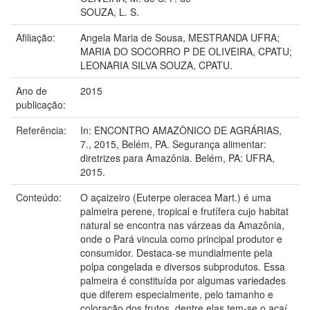
SOUZA, L. S.
Afiliação:
Angela Maria de Sousa, MESTRANDA UFRA;
MARIA DO SOCORRO P DE OLIVEIRA, CPATU;
LEONARIA SILVA SOUZA, CPATU.
Ano de
2015
publicação:
Referência:
In: ENCONTRO AMAZÔNICO DE AGRÁRIAS,
7., 2015, Belém, PA. Segurança alimentar:
diretrizes para Amazônia. Belém, PA: UFRA,
2015.
Conteúdo:
O açaizeiro (Euterpe oleracea Mart.) é uma
palmeira perene, tropical e frutífera cujo habitat
natural se encontra nas várzeas da Amazônia,
onde o Pará vincula como principal produtor e
consumidor. Destaca-se mundialmente pela
polpa congelada e diversos subprodutos. Essa
palmeira é constituída por algumas variedades
que diferem especialmente, pelo tamanho e
coloração dos frutos, dentre elas tem-se o açaí