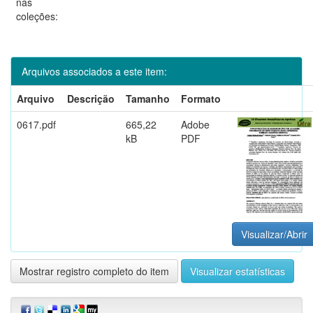
nas
coleções:
Arquivos associados a este item:
Arquivo
Descrição
Tamanho
Formato
0617.pdf
665,22
Adobe
kB
PDF
Visualizar/Abrir
Mostrar registro completo do item
Visualizar estatísticas