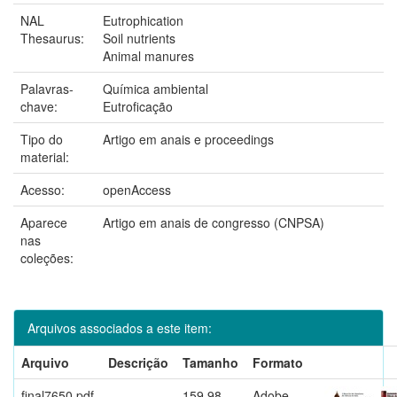
NAL
Eutrophication
Thesaurus:
Soil nutrients
Animal manures
Palavras-
Química ambiental
chave:
Eutroficação
Tipo do
Artigo em anais e proceedings
material:
Acesso:
openAccess
Aparece
Artigo em anais de congresso (CNPSA)
nas
coleções:
Arquivos associados a este item:
Arquivo
Descrição
Tamanho
Formato
final7650.pdf
159,98
Adobe