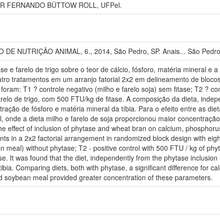
TOR FERNANDO BÜTTOW ROLL, UFPel.
 NUTRIÇÃO ANIMAL, 6., 2014, São Pedro, SP. Anais... São Pedro
tase e farelo de trigo sobre o teor de cálcio, fósforo, matéria mineral e 
atro tratamentos em um arranjo fatorial 2x2 em delineamento de blocos
oram: T1 ? controle negativo (milho e farelo soja) sem fitase; T2 ? c
farelo de trigo, com 500 FTU/kg de fitase. A composição da dieta, inde
tração de fósforo e matéria mineral da tíbia. Para o efeito entre as diet
al, onde a dieta milho e farelo de soja proporcionou maior concentraçã
he effect of inclusion of phytase and wheat bran on calcium, phosphorus, 
ts in a 2x2 factorial arrangement in randomized block design with eigh
n meal) without phytase; T2 - positive control with 500 FTU / kg of ph
. It was found that the diet, independently from the phytase inclusion h
bia. Comparing diets, both with phytase, a significant difference for ca
d soybean meal provided greater concentration of these parameters.