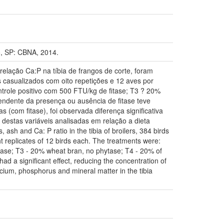
, SP: CBNA, 2014.
a relação Ca:P na tíbia de frangos de corte, foram
 casualizados com oito repetições e 12 aves por
ontrole positivo com 500 FTU/kg de fitase; T3 ? 20%
pendente da presença ou ausência de fitase teve
as (com fitase), foi observada diferença significativa
o destas variáveis analisadas em relação a dieta
ash and Ca: P ratio in the tibia of broilers, 384 birds
t replicates of 12 birds each. The treatments were:
ytase; T3 - 20% wheat bran, no phytase; T4 - 20% of
ad a significant effect, reducing the concentration of
lcium, phosphorus and mineral matter in the tibia