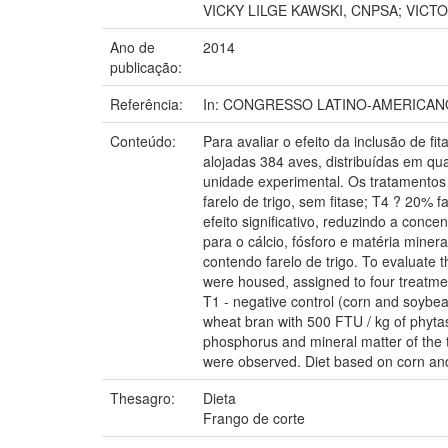
VICKY LILGE KAWSKI, CNPSA; VIC
Ano de
2014
publicação:
Referência:
In: CONGRESSO LATINO-AMERICANO DE
Conteúdo:
Para avaliar o efeito da inclusão de fi
alojadas 384 aves, distribuídas em qu
unidade experimental. Os tratamentos f
farelo de trigo, sem fitase; T4 ? 20% 
efeito significativo, reduzindo a concen
para o cálcio, fósforo e matéria miner
contendo farelo de trigo. To evaluate t
were housed, assigned to four treatmen
T1 - negative control (corn and soybea
wheat bran with 500 FTU / kg of phytase
phosphorus and mineral matter of the ti
were observed. Diet based on corn an
Thesagro:
Dieta
Frango de corte