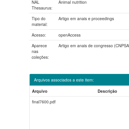
NAL
Animal nutrition
Thesaurus:
Tipo do
Artigo em anais e proceedings
material:
Acesso:
openAccess
Aparece
Artigo em anais de congresso (CNPSA
nas
coleções:
Arquivos associados a este item:
Arquivo
Descrição
final7600.pdf