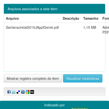
Arquivos associados a este item:
Arquivo
Descrição
Tamanho
For
SantanaJretal2015JApplGenet.pdf
1,15 MB
Ado
PD
Mostrar registro completo do item
Visualizar estatísticas
Indexado por