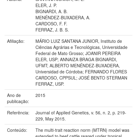
ELER, J. P.
BIGNARDI, A. B.
MENÉNDEZ-BUXADERA, A.
CARDOSO, F. F.
FERRAZ, J. B. S.
Afiliação:
MÁRIO LUIZ SANTANA JUNIOR, Instituto de
Ciências Agrárias e Tecnológicas, Universidade
Federal de Mato Grosso; JOANIR PEREIRA
ELER, USP; ANNAIZA BRAGA BIGNARDI,
UFMT; ALBERTO MENÉNDEZ-BUXADERA,
Universidad de Córdoba; FERNANDO FLORES
CARDOSO, CPPSUL; JOSÉ BENTO STERMAN
FERRAZ, USP.
Ano de
2015
publicação:
Referência:
Journal of Applied Genetics, v. 56, n. 2, p. 219-
229, May 2015.
Conteúdo:
The multi-trait reaction norm (MTRN) model was
extended to beef cattle reared under tropical