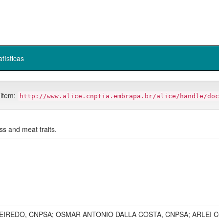
atísticas
 item:
http://www.alice.cnptia.embrapa.br/alice/handle/doc
ss and meat traits.
EIREDO, CNPSA; OSMAR ANTONIO DALLA COSTA, CNPSA; ARLEI 