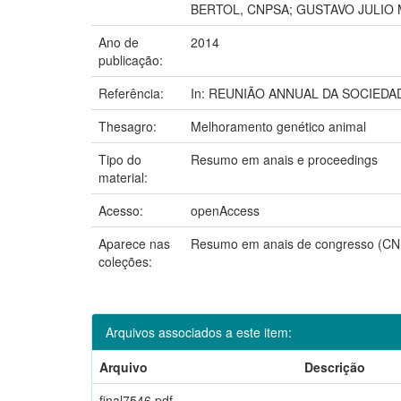
BERTOL, CNPSA; GUSTAVO JULIO 
Ano de
2014
publicação:
Referência:
In: REUNIÃO ANNUAL DA SOCIEDADE 
Thesagro:
Melhoramento genético animal
Tipo do
Resumo em anais e proceedings
material:
Acesso:
openAccess
Aparece nas
Resumo em anais de congresso (C
coleções:
Arquivos associados a este item:
Arquivo
Descrição
final7546.pdf