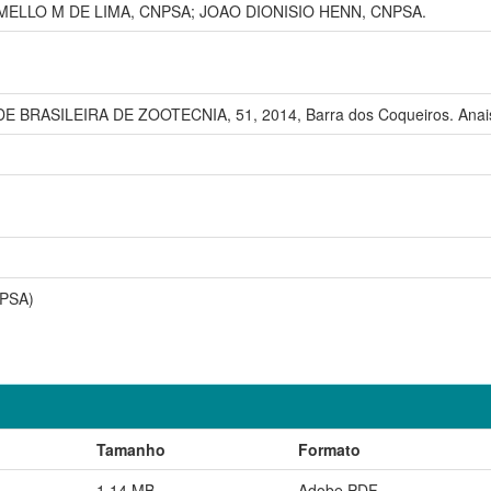
MELLO M DE LIMA, CNPSA; JOAO DIONISIO HENN, CNPSA.
BRASILEIRA DE ZOOTECNIA, 51, 2014, Barra dos Coqueiros. Anais .
NPSA)
Tamanho
Formato
1,14 MB
Adobe PDF