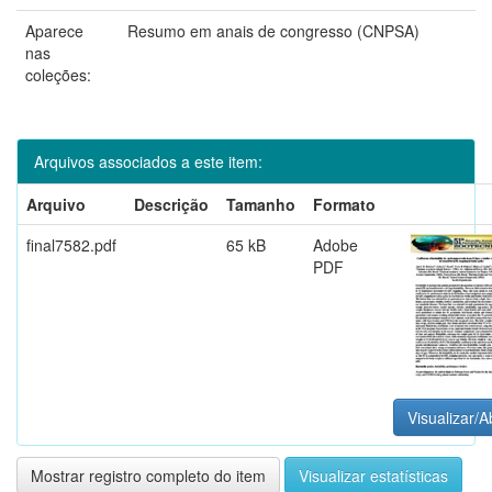
Aparece
Resumo em anais de congresso (CNPSA)
nas
coleções:
Arquivos associados a este item:
Arquivo
Descrição
Tamanho
Formato
final7582.pdf
65 kB
Adobe
PDF
Visualizar/A
Mostrar registro completo do item
Visualizar estatísticas