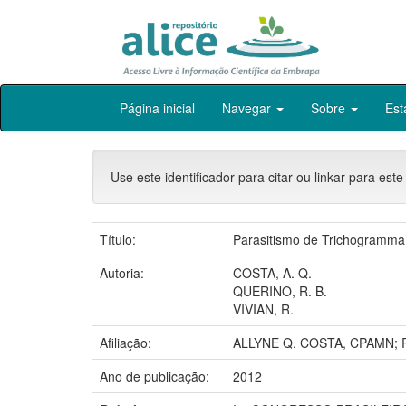
Skip
Página inicial
Navegar
Sobre
Est
navigation
Use este identificador para citar ou linkar para este
Título:
Parasitismo de Trichogramma e
Autoria:
COSTA, A. Q.
QUERINO, R. B.
VIVIAN, R.
Afiliação:
ALLYNE Q. COSTA, CPAMN;
Ano de publicação:
2012