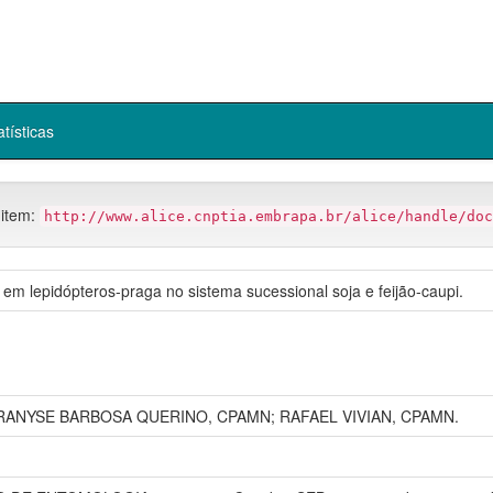
atísticas
 item:
http://www.alice.cnptia.embrapa.br/alice/handle/doc
m lepidópteros-praga no sistema sucessional soja e feijão-caupi.
 RANYSE BARBOSA QUERINO, CPAMN; RAFAEL VIVIAN, CPAMN.