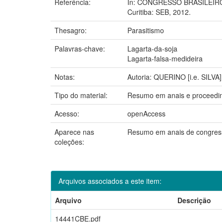
Referência:
In: CONGRESSO BRASILEIRO DE
Curitiba: SEB, 2012.
Thesagro:
Parasitismo
Palavras-chave:
Lagarta-da-soja
Lagarta-falsa-medideira
Notas:
Autoria: QUERINO [i.e. SIL
Tipo do material:
Resumo em anais e proceedi
Acesso:
openAccess
Aparece nas
Resumo em anais de congre
coleções:
Arquivos associados a este item:
Arquivo
Descrição
14441CBE.pdf