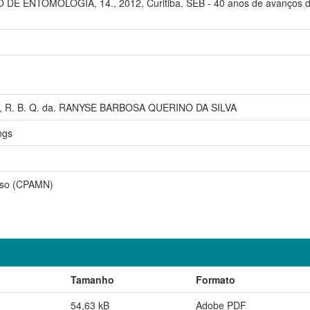
 ENTOMOLOGIA, 14., 2012, Curitiba. SEB - 40 anos de avanços da C
VA], R. B. Q. da. RANYSE BARBOSA QUERINO DA SILVA
ngs
sso (CPAMN)
Tamanho
Formato
54,63 kB
Adobe PDF