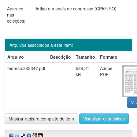
Aparece
Artigo em anais de congresso (CPAF-RO)
nas
coleções:
Arquivos associados a este item:
Arquivo
Descrição
Tamanho
Formato
teoresp.342347.pdf
534,21
Adobe
kB
PDF
Vis
Mostrar registro completo do item
Visualizar estatísticas