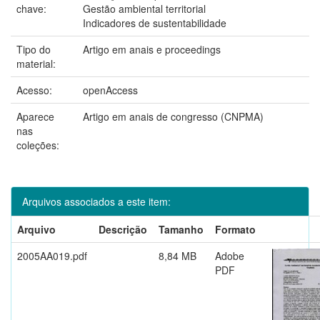
chave:
Gestão ambiental territorial
Indicadores de sustentabilidade
Tipo do
Artigo em anais e proceedings
material:
Acesso:
openAccess
Aparece
Artigo em anais de congresso (CNPMA)
nas
coleções:
Arquivos associados a este item:
Arquivo
Descrição
Tamanho
Formato
2005AA019.pdf
8,84 MB
Adobe
PDF