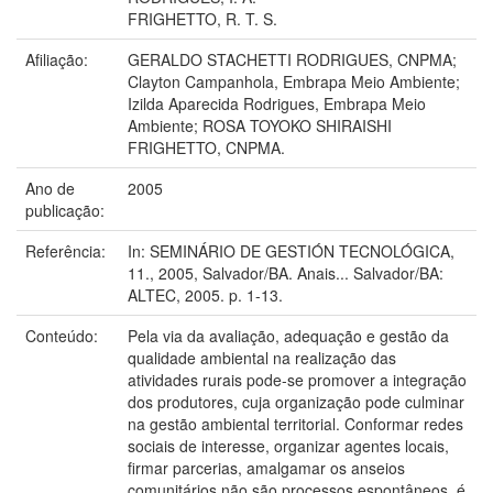
FRIGHETTO, R. T. S.
Afiliação:
GERALDO STACHETTI RODRIGUES, CNPMA;
Clayton Campanhola, Embrapa Meio Ambiente;
Izilda Aparecida Rodrigues, Embrapa Meio
Ambiente; ROSA TOYOKO SHIRAISHI
FRIGHETTO, CNPMA.
Ano de
2005
publicação:
Referência:
In: SEMINÁRIO DE GESTIÓN TECNOLÓGICA,
11., 2005, Salvador/BA. Anais... Salvador/BA:
ALTEC, 2005. p. 1-13.
Conteúdo:
Pela via da avaliação, adequação e gestão da
qualidade ambiental na realização das
atividades rurais pode-se promover a integração
dos produtores, cuja organização pode culminar
na gestão ambiental territorial. Conformar redes
sociais de interesse, organizar agentes locais,
firmar parcerias, amalgamar os anseios
comunitários não são processos espontâneos, é