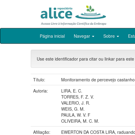
Skip
Página inicial
Navegar
Sobre
Est
navigation
Use este identificador para citar ou linkar para este
Título:
Monitoramento de percevejo castanho
Autoria:
LIRA, E. C.
TORRES, F. Z. V.
VALERIO, J. R.
WEIS, G. M.
PAULA, W. V. F
OLIVEIRA, M. C. M.
Afiliação:
EWERTON DA COSTA LIRA, raduando