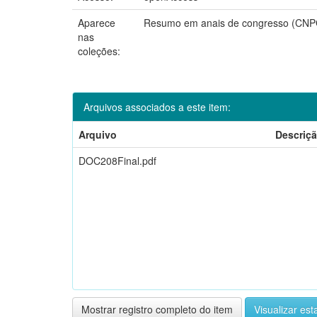
Aparece
Resumo em anais de congresso (CN
nas
coleções:
Arquivos associados a este item:
Arquivo
Descriç
DOC208Final.pdf
Mostrar registro completo do item
Visualizar esta