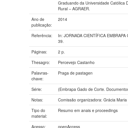
Graduando da Universidade Católica 
Rural – AGRAER.
Ano de
2014
publicação:
Referência:
In: JORNADA CIENTÍFICA EMBRAPA GA
39.
Páginas:
2 p.
Thesagro:
Percevejo Castanho
Palavras-
Praga de pastagen
chave:
Série:
(Embrapa Gado de Corte. Documentos
Notas:
Comissão organizadora: Grácia Maria 
Tipo do
Resumo em anais e proceedings
material:
Acesso:
openAccess