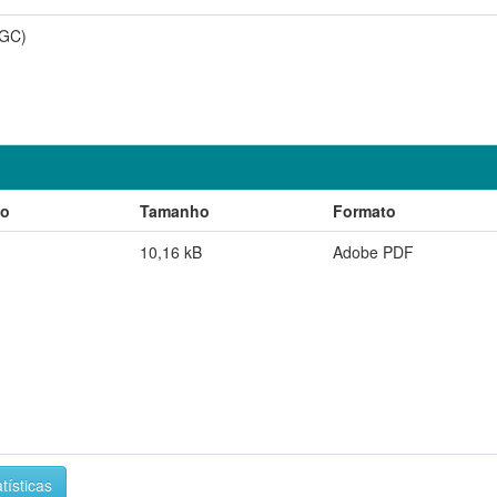
PGC)
ão
Tamanho
Formato
10,16 kB
Adobe PDF
tísticas