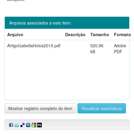
Arquivos associados a este item:
Arquivo
Descrição
Tamanho
Formato
ArtigoIzabellaHolos2015.pdf
520,96
Adobe
kB
PDF
Mostrar registro completo do item
Visualizar estatísticas