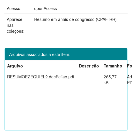
Acesso:
openAccess
Aparece
Resumo em anais de congresso (CPAF-RR)
nas
coleções:
Arquivos associados a este item:
Arquivo
Descrição
Tamanho
Fo
RESUMOEZEQUIEL2.docFeijao.pdf
285,77
Ad
kB
P