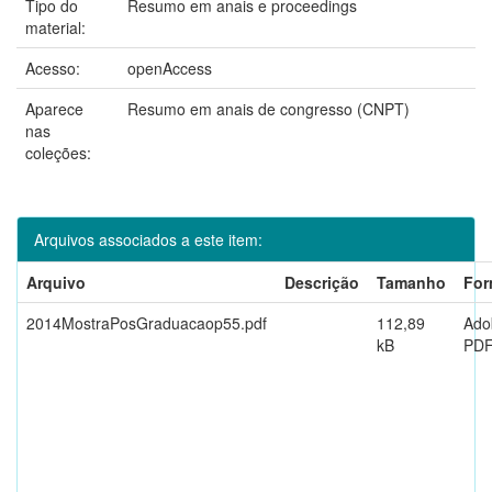
Tipo do
Resumo em anais e proceedings
material:
Acesso:
openAccess
Aparece
Resumo em anais de congresso (CNPT)
nas
coleções:
Arquivos associados a este item:
Arquivo
Descrição
Tamanho
For
2014MostraPosGraduacaop55.pdf
112,89
Ado
kB
PD