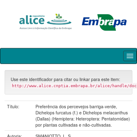
Skip
navigation
Use este identificador para citar ou linkar para este item:
http://www.alice.cnptia.embrapa.br/alice/handle/doc
Título:
Preferência dos percevejos barriga-verde,
Dichelops furcatus (f.) e Dichelops melacanthus
(Dallas) (Hemiptera: Heteroptera: Pentatomidae)
por plantas cultivadas e não-cultivadas.
Autoria:
SMANIOTTO, L. S.