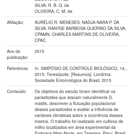
SILVA, R. B. Q. da
OLIVEIRA, C. M. de
Afiliação:
AURÉLIO R. MENESES; NADJA NARA P. DA
SILVA; RANYSE BARBOSA QUERINO DA SILVA,
CPAMN; CHARLES MARTINS DE OLIVEIRA,
CPAC.
Ano de
2015
publicação:
Referência:
In: SIMPÓSIO DE CONTROLE BIOLÓGICO, 14.,
2015, Teresópolis. [Resumos]. Londrina:
Sociedade Entomológica do Brasil, 2015.
Conteúdo:
Os objetivos do estudo foram identificar os
parasitoides que atacam naturalmente D.
maidis, descrever a flutuação populacional
desses parasitoides e avaliar a influência de
variáveis climáticas sobre a ocorrência desses
insetos. O trabalho foi realizado em cultivos de
milho localizados em área experimental da
Embrapa Meio-Norte, em Teresina, Piauí, Brasil,