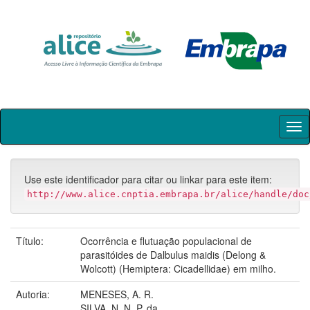
Skip
navigation
Use este identificador para citar ou linkar para este item:
http://www.alice.cnptia.embrapa.br/alice/handle/doc
Título:
Ocorrência e flutuação populacional de
parasitóides de Dalbulus maidis (Delong &
Wolcott) (Hemiptera: Cicadellidae) em milho.
Autoria:
MENESES, A. R.
SILVA, N. N. P. da