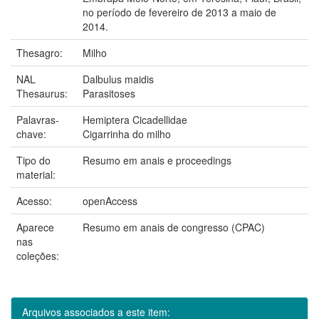
no período de fevereiro de 2013 a maio de
2014.
Thesagro:
Milho
NAL
Dalbulus maidis
Thesaurus:
Parasitoses
Palavras-
Hemiptera Cicadellidae
chave:
Cigarrinha do milho
Tipo do
Resumo em anais e proceedings
material:
Acesso:
openAccess
Aparece
Resumo em anais de congresso (CPAC)
nas
coleções:
Arquivos associados a este item: