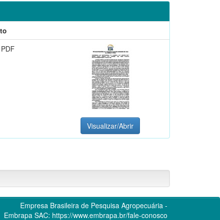
to
 PDF
Visualizar/Abrir
Empresa Brasileira de Pesquisa Agropecuária -
Embrapa
SAC:
https://www.embrapa.br/fale-conosco