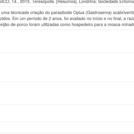
 14., 2015, Teresópolis. [Resumos]. Londrina: Sociedade Entomoló
r uma técnicade criação do parasitoide Opius (Gastrosema) scabrivent
uzidos. Em um período de 2 anos, foi avaliado no início e no final, a ra
e feijão-de-porco foram utilizadas como hospedeiro para a mosca-minad