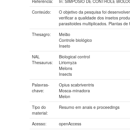
Referência:
In: SIMPÓSIO DE CONTROLE BIOLÓGICO,
Conteúdo:
O objetivo da pesquisa foi desenvolve
verificar a qualidade dos insetos prod
parasitoides multiplicados. Plantas d
Thesagro:
Melão
Controle biológico
Inseto
NAL
Biological control
Thesaurus:
Liriomyza
Melons
Insects
Palavras-
Opius scabriventris
chave:
Mosca-minadora
Melon
Tipo do
Resumo em anais e proceedings
material:
Acesso:
openAccess