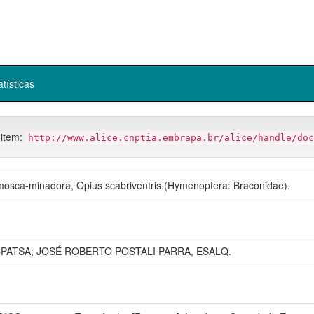
atísticas
 item:
http://www.alice.cnptia.embrapa.br/alice/handle/doc
 mosca-minadora, Opius scabriventris (Hymenoptera: Braconidae).
PATSA; JOSÉ ROBERTO POSTALI PARRA, ESALQ.