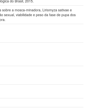
gica do Brasil, 2015.
is sobre a mosca-minadora, Liriomyza sativae e
zão sexual, viabilidade e peso da fase de pupa dos
ora.