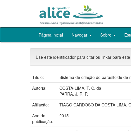
Skip
Página inicial
Navegar
Sobre
Est
navigation
Use este identificador para citar ou linkar para este
Título:
Sistema de criação do parasitoide de
Autoria:
COSTA-LIMA, T. C. da
PARRA, J. R. P.
Afiliação:
TIAGO CARDOSO DA COSTA LIMA, C
Ano de
2015
publicação: