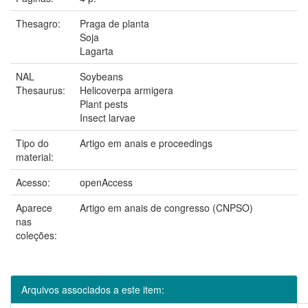
Thesagro:
Praga de planta
Soja
Lagarta
NAL
Soybeans
Thesaurus:
Helicoverpa armigera
Plant pests
Insect larvae
Tipo do
Artigo em anais e proceedings
material:
Acesso:
openAccess
Aparece
Artigo em anais de congresso (CNPSO)
nas
coleções:
Arquivos associados a este item: