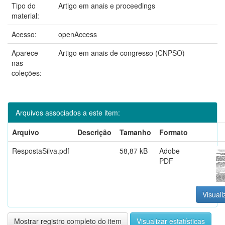
Tipo do
Artigo em anais e proceedings
material:
Acesso:
openAccess
Aparece
Artigo em anais de congresso (CNPSO)
nas
coleções:
Arquivos associados a este item:
Arquivo
Descrição
Tamanho
Formato
RespostaSilva.pdf
58,87 kB
Adobe
PDF
Visuali
Mostrar registro completo do item
Visualizar estatísticas