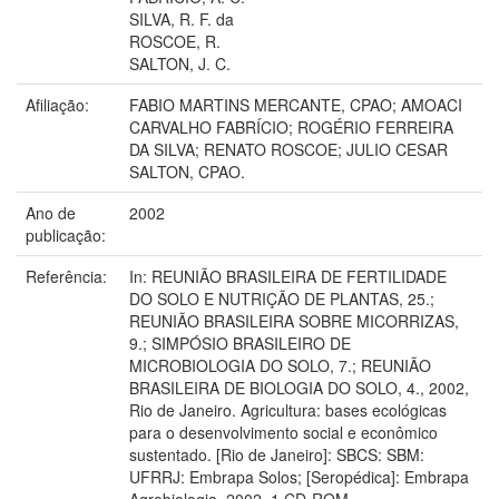
SILVA, R. F. da
ROSCOE, R.
SALTON, J. C.
Afiliação:
FABIO MARTINS MERCANTE, CPAO; AMOACI
CARVALHO FABRÍCIO; ROGÉRIO FERREIRA
DA SILVA; RENATO ROSCOE; JULIO CESAR
SALTON, CPAO.
Ano de
2002
publicação:
Referência:
In: REUNIÃO BRASILEIRA DE FERTILIDADE
DO SOLO E NUTRIÇÃO DE PLANTAS, 25.;
REUNIÃO BRASILEIRA SOBRE MICORRIZAS,
9.; SIMPÓSIO BRASILEIRO DE
MICROBIOLOGIA DO SOLO, 7.; REUNIÃO
BRASILEIRA DE BIOLOGIA DO SOLO, 4., 2002,
Rio de Janeiro. Agricultura: bases ecológicas
para o desenvolvimento social e econômico
sustentado. [Rio de Janeiro]: SBCS: SBM:
UFRRJ: Embrapa Solos; [Seropédica]: Embrapa
Agrobiologia, 2002. 1 CD-ROM.