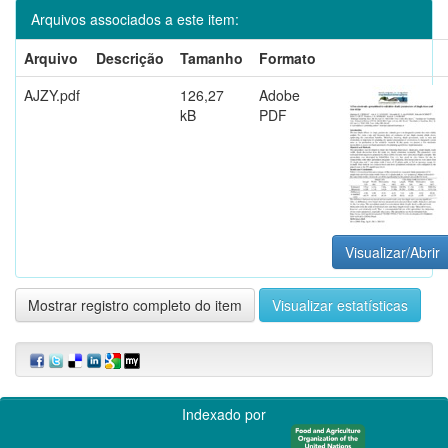
Arquivos associados a este item:
Arquivo
Descrição
Tamanho
Formato
AJZY.pdf
126,27
Adobe
kB
PDF
Visualizar/Abrir
Mostrar registro completo do item
Visualizar estatísticas
Indexado por