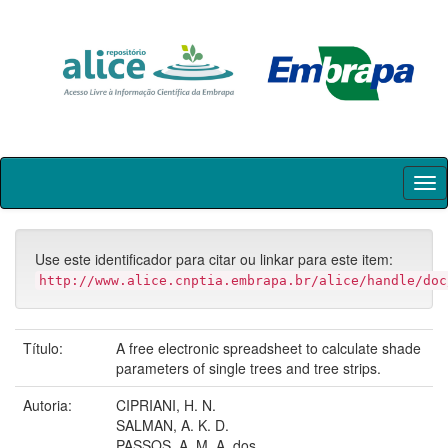
Skip
navigation
Use este identificador para citar ou linkar para este item:
http://www.alice.cnptia.embrapa.br/alice/handle/doc
Título:
A free electronic spreadsheet to calculate shade
parameters of single trees and tree strips.
Autoria:
CIPRIANI, H. N.
SALMAN, A. K. D.
PASSOS, A. M. A. dos