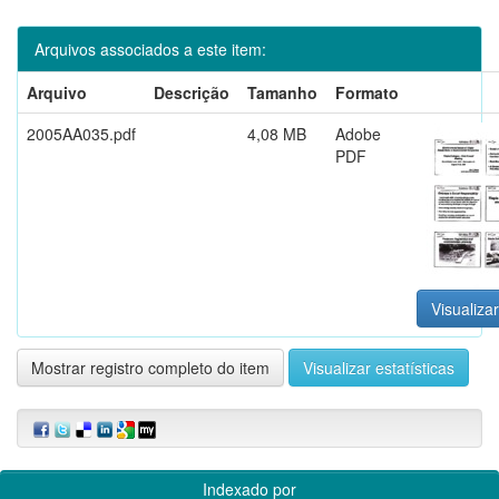
Arquivos associados a este item:
Arquivo
Descrição
Tamanho
Formato
2005AA035.pdf
4,08 MB
Adobe
PDF
Visualizar
Mostrar registro completo do item
Visualizar estatísticas
Indexado por