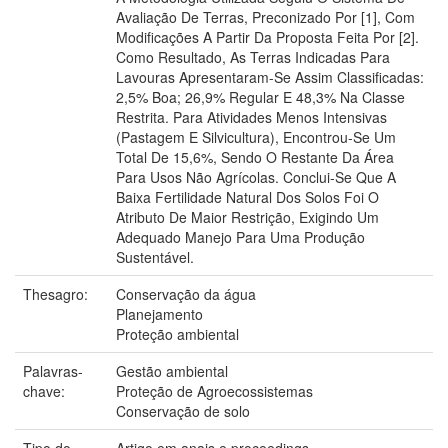
Avaliação De Terras, Preconizado Por [1], Com
Modificações A Partir Da Proposta Feita Por [2].
Como Resultado, As Terras Indicadas Para
Lavouras Apresentaram-Se Assim Classificadas:
2,5% Boa; 26,9% Regular E 48,3% Na Classe
Restrita. Para Atividades Menos Intensivas
(Pastagem E Silvicultura), Encontrou-Se Um
Total De 15,6%, Sendo O Restante Da Área
Para Usos Não Agrícolas. Conclui-Se Que A
Baixa Fertilidade Natural Dos Solos Foi O
Atributo De Maior Restrição, Exigindo Um
Adequado Manejo Para Uma Produção
Sustentável.
Thesagro:
Conservação da água
Planejamento
Proteção ambiental
Palavras-
Gestão ambiental
chave:
Proteção de Agroecossistemas
Conservação de solo
Tipo do
Artigo em anais e proceedings