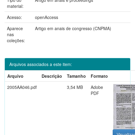
material:
Acesso:
openAccess
Aparece
Artigo em anais de congresso (CNPMA)
nas
coleções:
Arquivos associados a este item:
Arquivo
Descrição
Tamanho
Formato
2005AA046.pdf
3,54 MB
Adobe
PDF
Visualizar