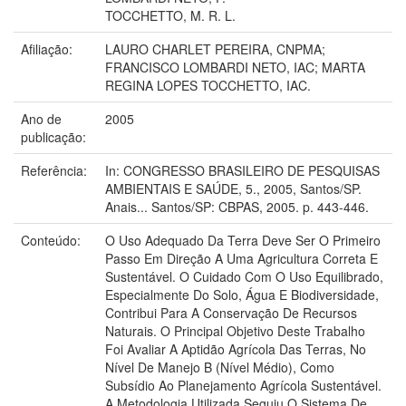
TOCCHETTO, M. R. L.
Afiliação:
LAURO CHARLET PEREIRA, CNPMA;
FRANCISCO LOMBARDI NETO, IAC; MARTA
REGINA LOPES TOCCHETTO, IAC.
Ano de
2005
publicação:
Referência:
In: CONGRESSO BRASILEIRO DE PESQUISAS
AMBIENTAIS E SAÚDE, 5., 2005, Santos/SP.
Anais... Santos/SP: CBPAS, 2005. p. 443-446.
Conteúdo:
O Uso Adequado Da Terra Deve Ser O Primeiro
Passo Em Direção A Uma Agricultura Correta E
Sustentável. O Cuidado Com O Uso Equilibrado,
Especialmente Do Solo, Água E Biodiversidade,
Contribui Para A Conservação De Recursos
Naturais. O Principal Objetivo Deste Trabalho
Foi Avaliar A Aptidão Agrícola Das Terras, No
Nível De Manejo B (Nível Médio), Como
Subsídio Ao Planejamento Agrícola Sustentável.
A Metodologia Utilizada Seguiu O Sistema De