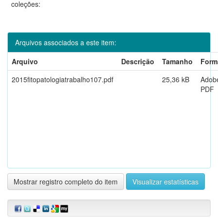
coleções:
Arquivos associados a este item:
Arquivo
Descrição
Tamanho
Form
2015fitopatologiatrabalho107.pdf
25,36 kB
Adob
PDF
Mostrar registro completo do item
Visualizar estatísticas