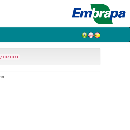
/1021031
ha.