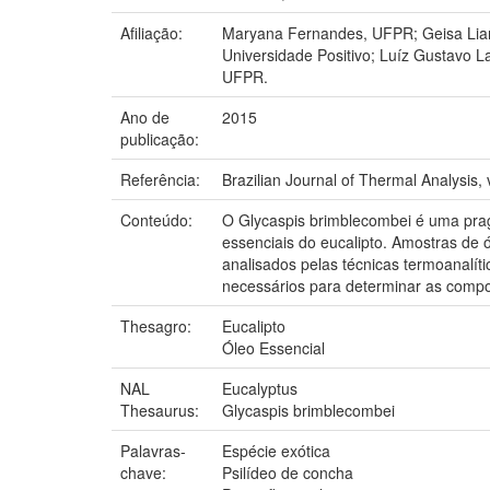
Afiliação:
Maryana Fernandes, UFPR; Geisa Liand
Universidade Positivo; Luíz Gustav
UFPR.
Ano de
2015
publicação:
Referência:
Brazilian Journal of Thermal Analysis, 
Conteúdo:
O Glycaspis brimblecombei é uma praga
essenciais do eucalipto. Amostras de ó
analisados pelas técnicas termoanalít
necessários para determinar as compo
Thesagro:
Eucalipto
Óleo Essencial
NAL
Eucalyptus
Thesaurus:
Glycaspis brimblecombei
Palavras-
Espécie exótica
chave:
Psilídeo de concha