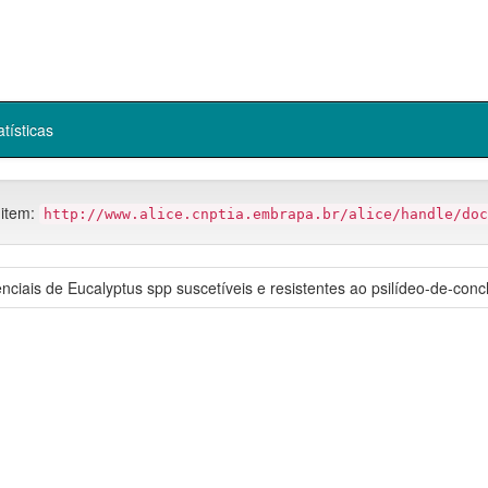
atísticas
 item:
http://www.alice.cnptia.embrapa.br/alice/handle/doc
nciais de Eucalyptus spp suscetíveis e resistentes ao psilídeo-de-conc