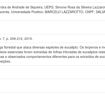
ra de Andrade de Siqueira, UEPG; Simone Rosa da Silveira Lazzarott
o Lacerda, Universidade Positivo; MARCELO LAZZAROTTO, CNPF; DAL
v. 7, p. 209-212, 2015.
 florestal que ataca diversas espécies de eucalipto. Os terpenos e mo
leos essenciais foram extraídas de folhas trituradas de eucaliptos resi
icas e observados comportamentos diferentes para os extraídos de euca
sições.