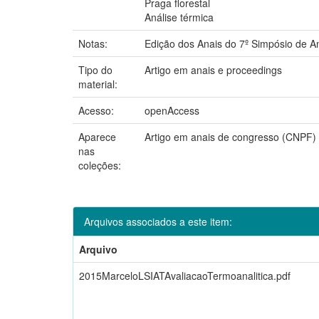
Praga florestal
Análise térmica
Notas:
Edição dos Anais do 7º Simpósio de An
Tipo do
Artigo em anais e proceedings
material:
Acesso:
openAccess
Aparece
Artigo em anais de congresso (CNPF)
nas
coleções:
Arquivos associados a este item:
Arquivo
2015MarceloLSIATAvaliacaoTermoanalitica.pdf