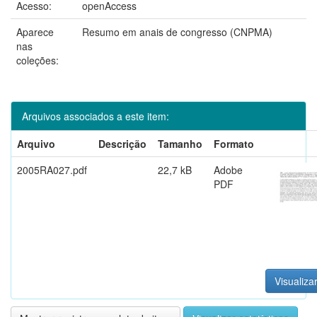
Acesso:
openAccess
Aparece
Resumo em anais de congresso (CNPMA)
nas
coleções:
Arquivos associados a este item:
Arquivo
Descrição
Tamanho
Formato
2005RA027.pdf
22,7 kB
Adobe
PDF
Visualizar