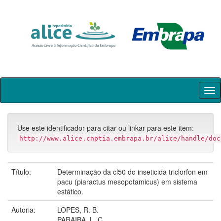
Skip
navigation
Use este identificador para citar ou linkar para este item:
http://www.alice.cnptia.embrapa.br/alice/handle/doc
Título:
Determinação da cl50 do inseticida triclorfon em
pacu (piaractus mesopotamicus) em sistema
estático.
Autoria:
LOPES, R. B.
PARAIBA, L. C.