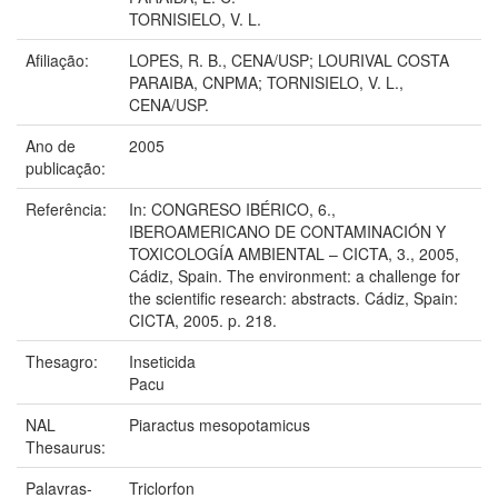
TORNISIELO, V. L.
Afiliação:
LOPES, R. B., CENA/USP; LOURIVAL COSTA
PARAIBA, CNPMA; TORNISIELO, V. L.,
CENA/USP.
Ano de
2005
publicação:
Referência:
In: CONGRESO IBÉRICO, 6.,
IBEROAMERICANO DE CONTAMINACIÓN Y
TOXICOLOGÍA AMBIENTAL – CICTA, 3., 2005,
Cádiz, Spain. The environment: a challenge for
the scientific research: abstracts. Cádiz, Spain:
CICTA, 2005. p. 218.
Thesagro:
Inseticida
Pacu
NAL
Piaractus mesopotamicus
Thesaurus:
Palavras-
Triclorfon