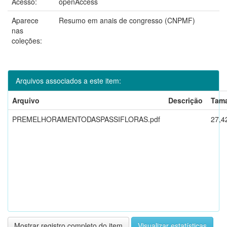
Acesso:
openAccess
Aparece
Resumo em anais de congresso (CNPMF)
nas
coleções:
Arquivos associados a este item:
Arquivo
Descrição
Tam
PREMELHORAMENTODASPASSIFLORAS.pdf
27,4
Mostrar registro completo do item
Visualizar estatísticas