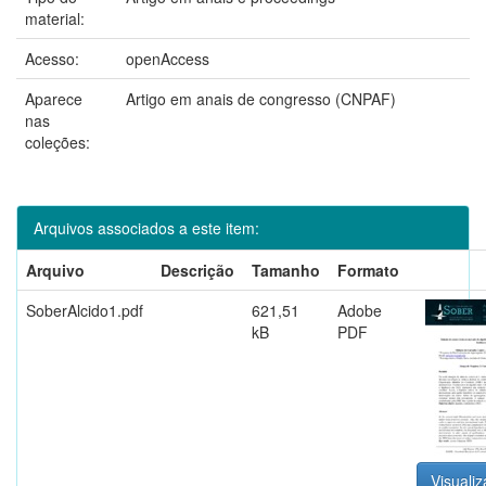
material:
Acesso:
openAccess
Aparece
Artigo em anais de congresso (CNPAF)
nas
coleções:
Arquivos associados a este item:
Arquivo
Descrição
Tamanho
Formato
SoberAlcido1.pdf
621,51
Adobe
kB
PDF
Visualiz