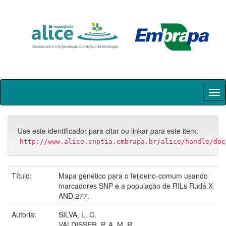
Skip
navigation
Use este identificador para citar ou linkar para este item:
http://www.alice.cnptia.embrapa.br/alice/handle/doc
Título:
Mapa genético para o feijoeiro-comum usando
marcadores SNP e a população de RILs Rudá X
AND 277.
Autoria:
SILVA, L. C.
VALDISSER, P. A. M. R.