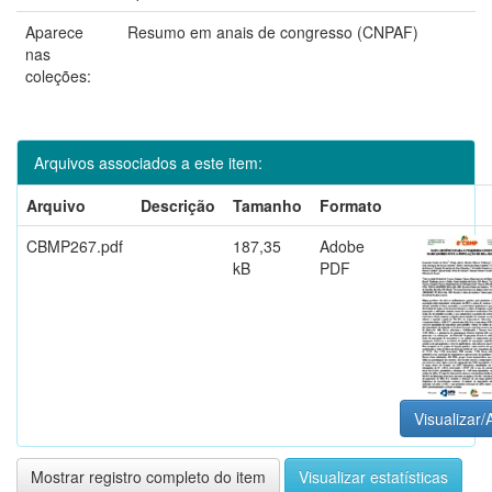
Aparece
Resumo em anais de congresso (CNPAF)
nas
coleções:
Arquivos associados a este item:
Arquivo
Descrição
Tamanho
Formato
CBMP267.pdf
187,35
Adobe
kB
PDF
Visualizar/
Mostrar registro completo do item
Visualizar estatísticas