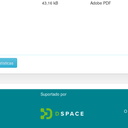
43,16 kB
Adobe PDF
tísticas
Suportado por
O 