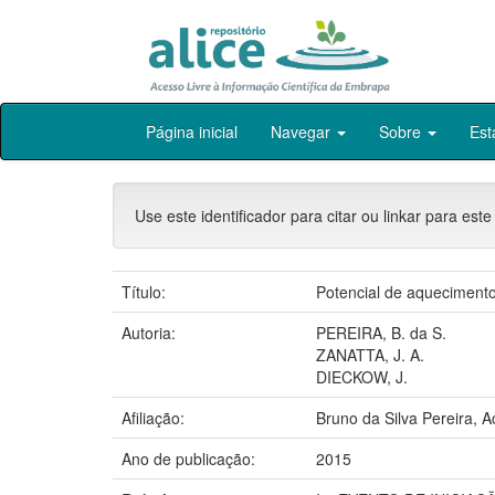
Skip
Página inicial
Navegar
Sobre
Est
navigation
Use este identificador para citar ou linkar para este
Título:
Potencial de aquecimento
Autoria:
PEREIRA, B. da S.
ZANATTA, J. A.
DIECKOW, J.
Afiliação:
Bruno da Silva Pereira
Ano de publicação:
2015