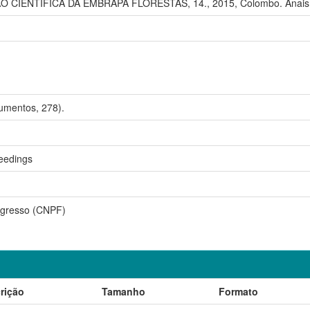
O CIENTÍFICA DA EMBRAPA FLORESTAS, 14., 2015, Colombo. Anais..
umentos, 278).
eedings
gresso (CNPF)
rição
Tamanho
Formato