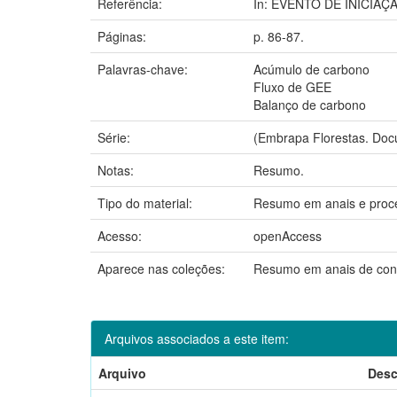
Referência:
In: EVENTO DE INICIAÇÃ
Páginas:
p. 86-87.
Palavras-chave:
Acúmulo de carbono
Fluxo de GEE
Balanço de carbono
Série:
(Embrapa Florestas. Doc
Notas:
Resumo.
Tipo do material:
Resumo em anais e proc
Acesso:
openAccess
Aparece nas coleções:
Resumo em anais de con
Arquivos associados a este item:
Arquivo
Desc