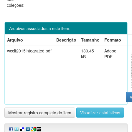
coleções:
Arquivos associados a este item:
Arquivo
Descrição
Tamanho
Formato
wcclf2015integrated.pdf
130,45
Adobe
kB
PDF
V
Mostrar registro completo do item
Visualizar estatísticas