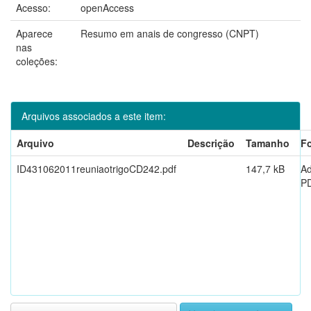
Acesso:
openAccess
Aparece
Resumo em anais de congresso (CNPT)
nas
coleções:
Arquivos associados a este item:
Arquivo
Descrição
Tamanho
F
ID431062011reuniaotrigoCD242.pdf
147,7 kB
A
P