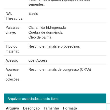
sementes.
NAL
Elaeis
Thesaurus:
Palavras-
Cianamida hidrogenada
chave:
Quebra de dormência
Óleo de palma
Tipo do
Resumo em anais e proceedings
material:
Acesso:
openAccess
Aparece
Resumo em anais de congresso (CPAA)
nas
coleções:
Arquivos associados a este item:
Arquivo
Descrição
Tamanho
Formato