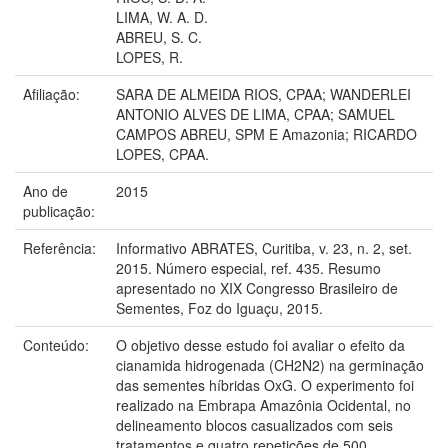
LIMA, W. A. D.
ABREU, S. C.
LOPES, R.
Afiliação:
SARA DE ALMEIDA RIOS, CPAA; WANDERLEI
ANTONIO ALVES DE LIMA, CPAA; SAMUEL
CAMPOS ABREU, SPM E Amazonia; RICARDO
LOPES, CPAA.
Ano de
2015
publicação:
Referência:
Informativo ABRATES, Curitiba, v. 23, n. 2, set.
2015. Número especial, ref. 435. Resumo
apresentado no XIX Congresso Brasileiro de
Sementes, Foz do Iguaçu, 2015.
Conteúdo:
O objetivo desse estudo foi avaliar o efeito da
cianamida hidrogenada (CH2N2) na germinação
das sementes híbridas OxG. O experimento foi
realizado na Embrapa Amazônia Ocidental, no
delineamento blocos casualizados com seis
tratamentos e quatro repetições de 500