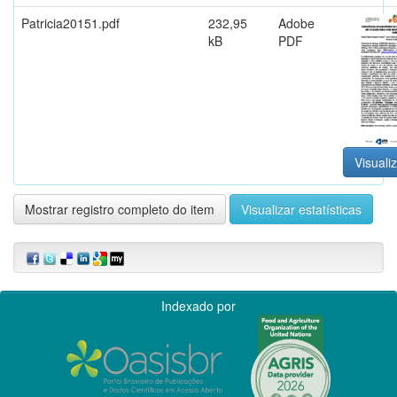
Patricia20151.pdf
232,95
Adobe
kB
PDF
Visualiz
Mostrar registro completo do item
Visualizar estatísticas
Indexado por