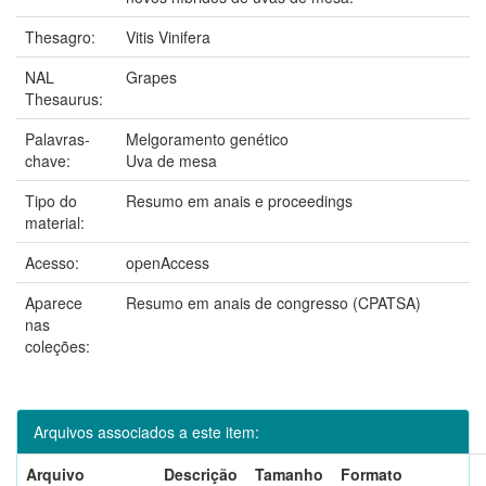
Thesagro:
Vitis Vinifera
NAL
Grapes
Thesaurus:
Palavras-
Melgoramento genético
chave:
Uva de mesa
Tipo do
Resumo em anais e proceedings
material:
Acesso:
openAccess
Aparece
Resumo em anais de congresso (CPATSA)
nas
coleções:
Arquivos associados a este item:
Arquivo
Descrição
Tamanho
Formato