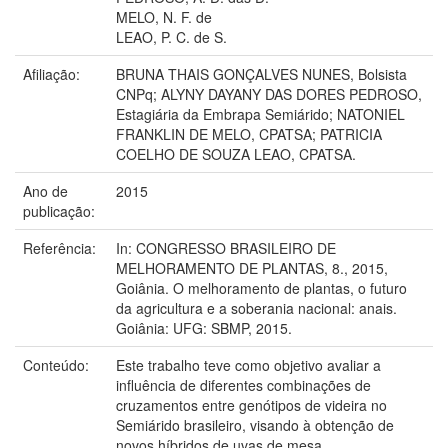
MELO, N. F. de
LEAO, P. C. de S.
Afiliação:
BRUNA THAIS GONÇALVES NUNES, Bolsista
CNPq; ALYNY DAYANY DAS DORES PEDROSO,
Estagiária da Embrapa Semiárido; NATONIEL
FRANKLIN DE MELO, CPATSA; PATRICIA
COELHO DE SOUZA LEAO, CPATSA.
Ano de
2015
publicação:
Referência:
In: CONGRESSO BRASILEIRO DE
MELHORAMENTO DE PLANTAS, 8., 2015,
Goiânia. O melhoramento de plantas, o futuro
da agricultura e a soberania nacional: anais.
Goiânia: UFG: SBMP, 2015.
Conteúdo:
Este trabalho teve como objetivo avaliar a
influência de diferentes combinações de
cruzamentos entre genótipos de videira no
Semiárido brasileiro, visando à obtenção de
novos híbridos de uvas de mesa.