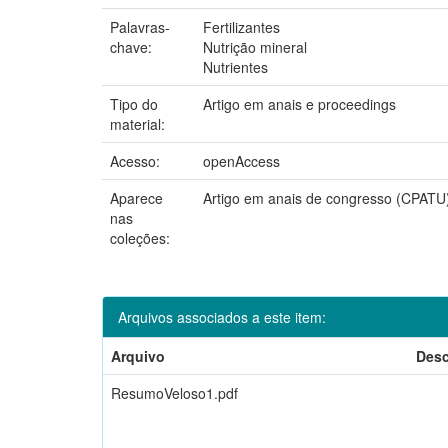
Palavras-
Fertilizantes
chave:
Nutrição mineral
Nutrientes
Tipo do
Artigo em anais e proceedings
material:
Acesso:
openAccess
Aparece
Artigo em anais de congresso (CPATU
nas
coleções:
Arquivos associados a este item:
Arquivo
Desc
ResumoVeloso1.pdf