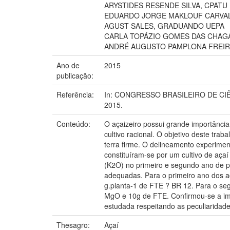
ARYSTIDES RESENDE SILVA, CPATU
EDUARDO JORGE MAKLOUF CARVAL
AGUST SALES, GRADUANDO UEPA
CARLA TOPÁZIO GOMES DAS CHAG
ANDRÉ AUGUSTO PAMPLONA FREIR
Ano de
2015
publicação:
Referência:
In: CONGRESSO BRASILEIRO DE CIÊNCIA 
2015.
Conteúdo:
O açaizeiro possui grande importânci
cultivo racional. O objetivo deste tra
terra firme. O delineamento experiment
constituíram-se por um cultivo de açaí
(K2O) no primeiro e segundo ano de p
adequadas. Para o primeiro ano dos a
g.planta-1 de FTE ? BR 12. Para o s
MgO e 10g de FTE. Confirmou-se a impo
estudada respeitando as peculiaridade
Thesagro:
Açaí