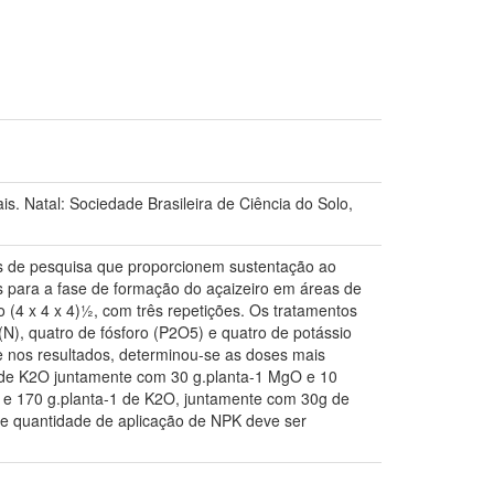
 Natal: Sociedade Brasileira de Ciência do Solo,
os de pesquisa que proporcionem sustentação ao
dos para a fase de formação do açaizeiro em áreas de
o (4 x 4 x 4)½, com três repetições. Os tratamentos
(N), quatro de fósforo (P2O5) e quatro de potássio
e nos resultados, determinou-se as doses mais
1 de K2O juntamente com 30 g.planta-1 MgO e 10
 e 170 g.planta-1 de K2O, juntamente com 30g de
a e quantidade de aplicação de NPK deve ser