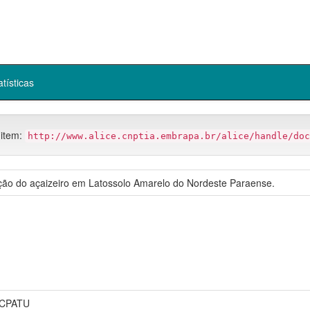
atísticas
 item:
http://www.alice.cnptia.embrapa.br/alice/handle/doc
ção do açaizeiro em Latossolo Amarelo do Nordeste Paraense.
 CPATU