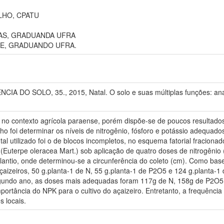
HO, CPATU
AS, GRADUANDA UFRA
E, GRADUANDO UFRA.
DO SOLO, 35., 2015, Natal. O solo e suas múltiplas funções: anais.
a no contexto agrícola paraense, porém dispõe-se de poucos resultad
balho foi determinar os níveis de nitrogênio, fósforo e potássio adequa
al utilizado foi o de blocos incompletos, no esquema fatorial fracionad
 (Euterpe oleracea Mart.) sob aplicação de quatro doses de nitrogênio 
lantio, onde determinou-se a circunferência do coleto (cm). Como bas
çaizeiros, 50 g.planta-1 de N, 55 g.planta-1 de P2O5 e 124 g.planta-
egundo ano, as doses mais adequadas foram 117g de N, 158g de P2O5
rtância do NPK para o cultivo do açaizeiro. Entretanto, a frequênci
s locais.