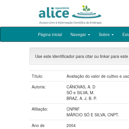
Skip
Página inicial
Navegar
Sobre
Est
navigation
Use este identificador para citar ou linkar para este
Título:
Avaliação do valor de cultivo e us
Autoria:
CÁNOVAS, A. D
SÓ e SILVA, M.
BRAZ, A. J. B. P.
Afiliação:
CNPAF
MÁRCIO SÓ E SILVA, CNPT.
Ano de
2004