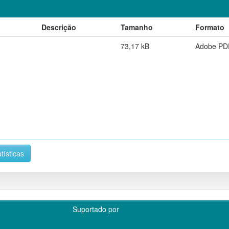
Descrição
Tamanho
Formato
73,17 kB
Adobe PD
tísticas
Suportado por