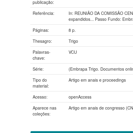
publicação:
Referência:
In: REUNIÃO DA COMISSÃO CENT
expandidos... Passo Fundo: Embr
Páginas:
8 p.
Thesagro:
Trigo
Palavras-
VCU
chave:
Série:
(Embrapa Trigo. Documentos onlin
Tipo do
Artigo em anais e proceedings
material:
Acesso:
openAccess
Aparece nas
Artigo em anais de congresso (C
coleções: