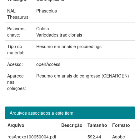
NAL
Phaseolus
Thesaurus:
Palavras-
Coleta
chave:
Variedades tradicionais
Tipo do
Resumo em anais e proceedings
material:
Acesso:
openAccess
Aparece
Resumo em anais de congresso (CENARGEN)
nas
coleções:
Arquivos associados a este item:
Arquivo
Descrição
Tamanho
Formato
resAnexo100650004.pdf
592,44
Adobe