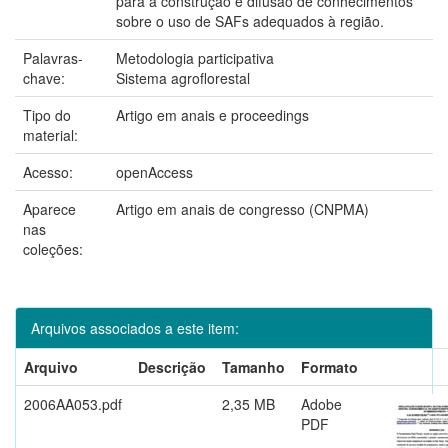
para a construção e difusão de conhecimentos
sobre o uso de SAFs adequados à região.
Palavras-
Metodologia participativa
chave:
Sistema agroflorestal
Tipo do
Artigo em anais e proceedings
material:
Acesso:
openAccess
Aparece
Artigo em anais de congresso (CNPMA)
nas
coleções:
Arquivos associados a este item:
Arquivo
Descrição
Tamanho
Formato
2006AA053.pdf
2,35 MB
Adobe
PDF