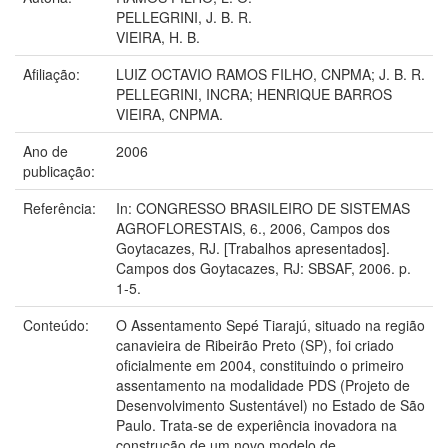
PELLEGRINI, J. B. R.
VIEIRA, H. B.
Afiliação:
LUIZ OCTAVIO RAMOS FILHO, CNPMA; J. B. R.
PELLEGRINI, INCRA; HENRIQUE BARROS
VIEIRA, CNPMA.
Ano de
2006
publicação:
Referência:
In: CONGRESSO BRASILEIRO DE SISTEMAS
AGROFLORESTAIS, 6., 2006, Campos dos
Goytacazes, RJ. [Trabalhos apresentados].
Campos dos Goytacazes, RJ: SBSAF, 2006. p.
1-5.
Conteúdo:
O Assentamento Sepé Tiarajú, situado na região
canavieira de Ribeirão Preto (SP), foi criado
oficialmente em 2004, constituindo o primeiro
assentamento na modalidade PDS (Projeto de
Desenvolvimento Sustentável) no Estado de São
Paulo. Trata-se de experiência inovadora na
construção de um novo modelo de