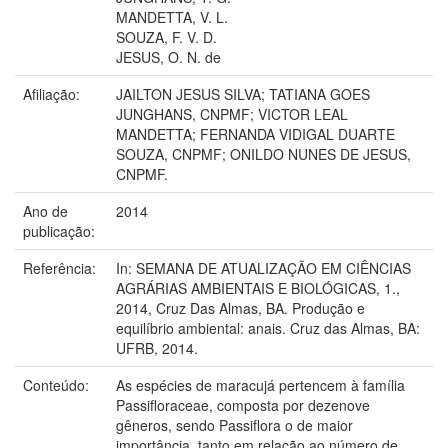
MANDETTA, V. L.
SOUZA, F. V. D.
JESUS, O. N. de
Afiliação:
JAILTON JESUS SILVA; TATIANA GOES
JUNGHANS, CNPMF; VICTOR LEAL
MANDETTA; FERNANDA VIDIGAL DUARTE
SOUZA, CNPMF; ONILDO NUNES DE JESUS,
CNPMF.
Ano de
2014
publicação:
Referência:
In: SEMANA DE ATUALIZAÇÃO EM CIÊNCIAS
AGRÁRIAS AMBIENTAIS E BIOLÓGICAS, 1.,
2014, Cruz Das Almas, BA. Produção e
equilíbrio ambiental: anais. Cruz das Almas, BA:
UFRB, 2014.
Conteúdo:
As espécies de maracujá pertencem à família
Passifloraceae, composta por dezenove
gêneros, sendo Passiflora o de maior
importância, tanto em relação ao número de