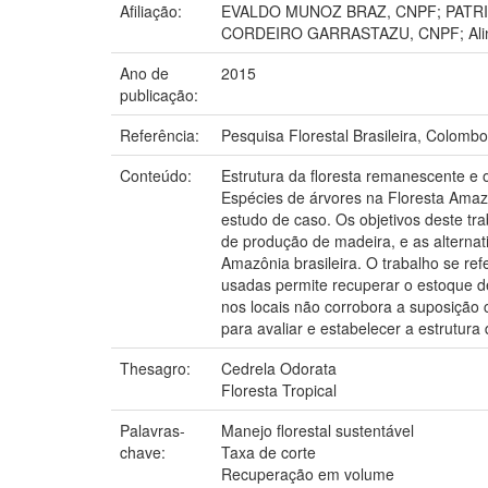
Afiliação:
EVALDO MUNOZ BRAZ, CNPF; PATRICIA
CORDEIRO GARRASTAZU, CNPF; Aline
Ano de
2015
publicação:
Referência:
Pesquisa Florestal Brasileira, Colombo, 
Conteúdo:
Estrutura da floresta remanescente e 
Espécies de árvores na Floresta Amazô
estudo de caso. Os objetivos deste tra
de produção de madeira, e as alterna
Amazônia brasileira. O trabalho se re
usadas permite recuperar o estoque d
nos locais não corrobora a suposição 
para avaliar e estabelecer a estrutura
Thesagro:
Cedrela Odorata
Floresta Tropical
Palavras-
Manejo florestal sustentável
chave:
Taxa de corte
Recuperação em volume