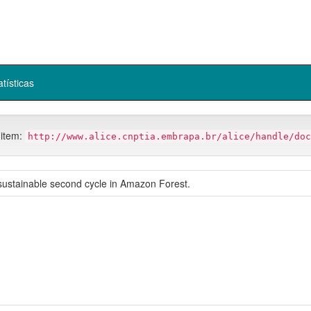
atísticas
 item:
http://www.alice.cnptia.embrapa.br/alice/handle/doc
 sustainable second cycle in Amazon Forest.