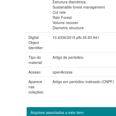
Estrutura diamétrica
Sustainable forest management
Cut rate
Rain Forest
Volume recover
Diametric structure
Digital
10.4336/2015.pfb.35.83.941
Object
Identifier:
Tipo do
Artigo de periódico
material:
Acesso:
openAccess
Aparece
Artigo em periódico indexado (CNPF)
nas
coleções:
Arquivos associados a este item: