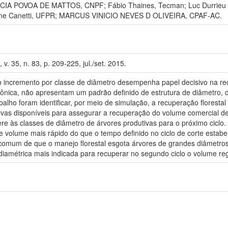
 POVOA DE MATTOS, CNPF; Fábio Thaines, Tecman; Luc Durrieu de
 Canetti, UFPR; MARCUS VINICIO NEVES D OLIVEIRA, CPAF-AC.
v. 35, n. 83, p. 209-225, jul./set. 2015.
o incremento por classe de diâmetro desempenha papel decisivo na re
nica, não apresentam um padrão definido de estrutura de diâmetro, di
balho foram identificar, por meio de simulação, a recuperação floresta
tivas disponíveis para assegurar a recuperação do volume comercial d
fere às classes de diâmetro de árvores produtivas para o próximo cicl
e volume mais rápido do que o tempo definido no ciclo de corte estab
comum de que o manejo florestal esgota árvores de grandes diâmetros
 diamétrica mais indicada para recuperar no segundo ciclo o volume regi