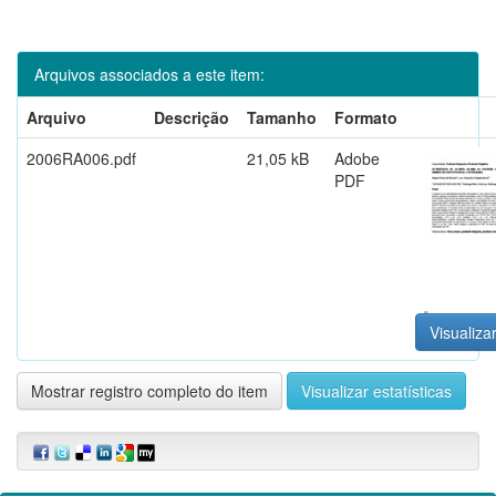
Arquivos associados a este item:
Arquivo
Descrição
Tamanho
Formato
2006RA006.pdf
21,05 kB
Adobe
PDF
Visualizar
Mostrar registro completo do item
Visualizar estatísticas