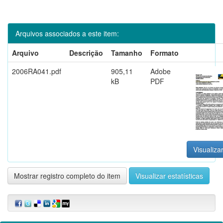
Arquivos associados a este item:
Arquivo
Descrição
Tamanho
Formato
2006RA041.pdf
905,11
Adobe
kB
PDF
Visualizar
Mostrar registro completo do item
Visualizar estatísticas