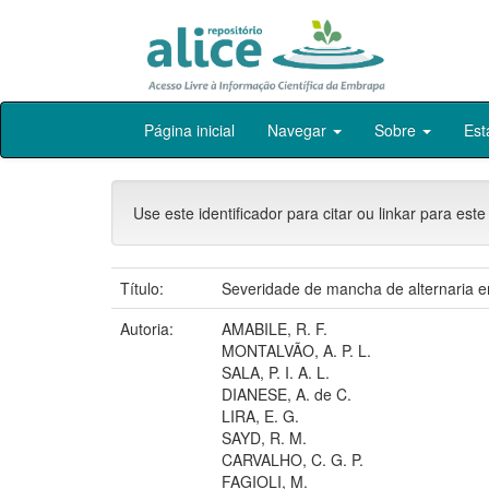
Skip
Página inicial
Navegar
Sobre
Est
navigation
Use este identificador para citar ou linkar para este
Título:
Severidade de mancha de alternaria em
Autoria:
AMABILE, R. F.
MONTALVÃO, A. P. L.
SALA, P. I. A. L.
DIANESE, A. de C.
LIRA, E. G.
SAYD, R. M.
CARVALHO, C. G. P.
FAGIOLI, M.