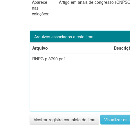
Aparece
Artigo em anais de congresso (CNPSO
nas
coleções:
Arquivos associados a este item:
Arquivo
Descriç
RNPG.p.8790.pdf
Mostrar registro completo do item
Visualizar esta