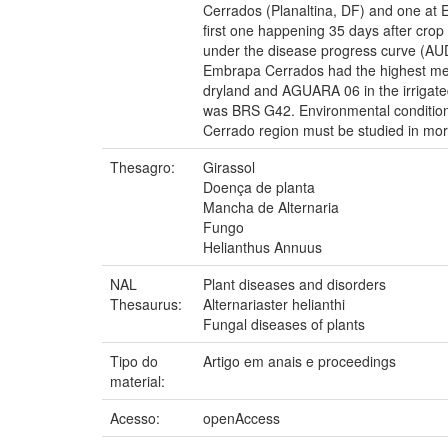
Cerrados (Planaltina, DF) and one at
first one happening 35 days after crop
under the disease progress curve (AUDP
Embrapa Cerrados had the highest mea
dryland and AGUARA 06 in the irrigat
was BRS G42. Environmental conditions d
Cerrado region must be studied in more
Thesagro:
Girassol
Doença de planta
Mancha de Alternaria
Fungo
Helianthus Annuus
NAL
Plant diseases and disorders
Thesaurus:
Alternariaster helianthi
Fungal diseases of plants
Tipo do
Artigo em anais e proceedings
material:
Acesso:
openAccess