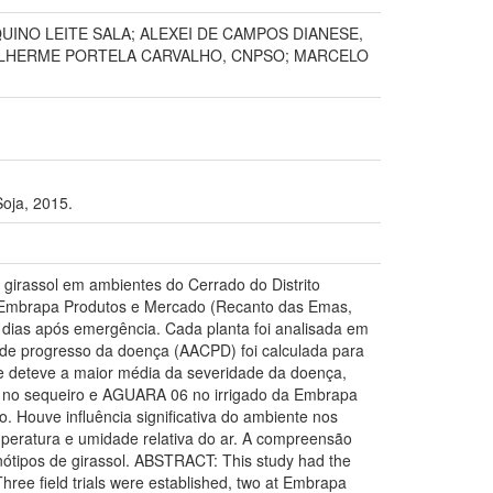
QUINO LEITE SALA; ALEXEI DE CAMPOS DIANESE,
O GUILHERME PORTELA CARVALHO, CNPSO; MARCELO
oja, 2015.
girassol em ambientes do Cerrado do Distrito
na Embrapa Produtos e Mercado (Recanto das Emas,
5 dias após emergência. Cada planta foi analisada em
rva de progresso da doença (AACPD) foi calculada para
e deteve a maior média da severidade da doença,
a no sequeiro e AGUARA 06 no irrigado da Embrapa
Houve influência significativa do ambiente nos
mperatura e umidade relativa do ar. A compreensão
nótipos de girassol. ABSTRACT: This study had the
Three field trials were established, two at Embrapa