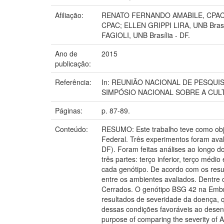
Afiliação:
RENATO FERNANDO AMABILE, CPAC; 
CPAC; ELLEN GRIPPI LIRA, UNB Br
FAGIOLI, UNB Brasília - DF.
Ano de
2015
publicação:
Referência:
In: REUNIÃO NACIONAL DE PESQUIS
SIMPÓSIO NACIONAL SOBRE A CULTURA
Páginas:
p. 87-89.
Conteúdo:
RESUMO: Este trabalho teve como obje
Federal. Três experimentos foram ava
DF). Foram feitas análises ao longo d
três partes: terço inferior, terço méd
cada genótipo. De acordo com os res
entre os ambientes avaliados. Dentr
Cerrados. O genótipo BSG 42 na Embra
resultados de severidade da doença, q
dessas condições favoráveis ao desenv
purpose of comparing the severity of Al