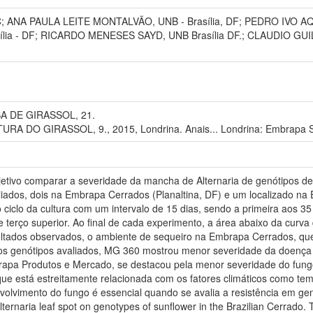
ANA PAULA LEITE MONTALVÃO, UNB - Brasília, DF; PEDRO IVO A
asília - DF; RICARDO MENESES SAYD, UNB Brasília DF.; CLAUDI
A DE GIRASSOL, 21.
 DO GIRASSOL, 9., 2015, Londrina. Anais... Londrina: Embrapa S
tivo comparar a severidade da mancha de Alternaria de genótipos de 
liados, dois na Embrapa Cerrados (Planaltina, DF) e um localizado 
o ciclo da cultura com um intervalo de 15 dias, sendo a primeira aos 3
io e terço superior. Ao final de cada experimento, a área abaixo da cu
ultados observados, o ambiente de sequeiro na Embrapa Cerrados, qu
e os genótipos avaliados, MG 360 mostrou menor severidade da doenç
pa Produtos e Mercado, se destacou pela menor severidade do fungo. 
ue está estreitamente relacionada com os fatores climáticos como te
olvimento do fungo é essencial quando se avalia a resistência em ge
ternaria leaf spot on genotypes of sunflower in the Brazilian Cerrado. 